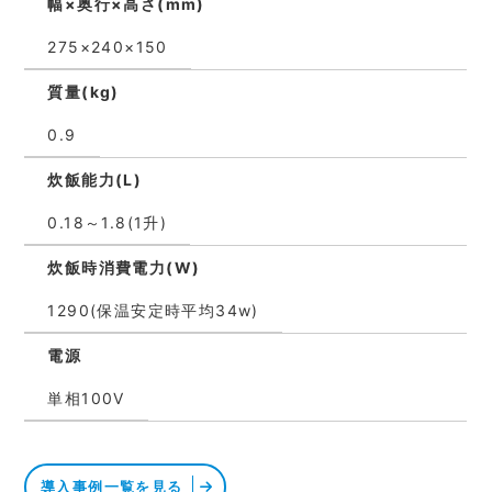
幅×奥行×高さ(mm)
275×240×150
質量(kg)
0.9
炊飯能力(L)
0.18～1.8(1升)
炊飯時消費電力(W)
1290(保温安定時平均34w)
電源
単相100V
導入事例一覧を見る