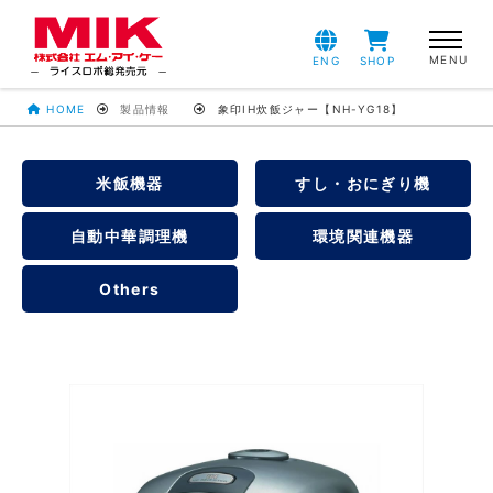
ENG
SHOP
HOME
製品情報
象印IH炊飯ジャー【NH-YG18】
米飯機器
すし・おにぎり機
自動中華調理機
環境関連機器
Others