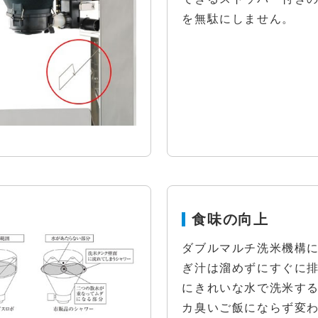
を無駄にしません。
食味の向上
ダブルマルチ洗米機構
ぎ汁は溜めずにすぐに
にきれいな水で洗米す
カ臭いご飯にならず変