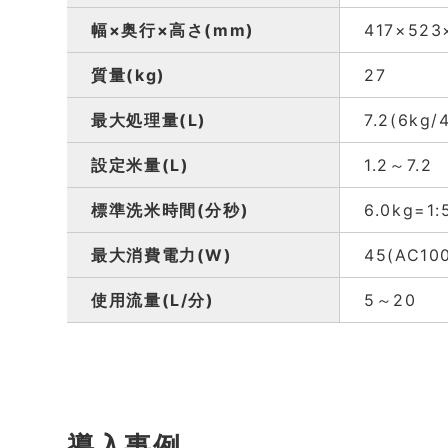
幅×奥行×高さ(mm)
417×523
質量(kg)
27
最大処理量(L)
7.2(6kg/
設定米量(L)
1.2～7.2
標準洗米時間(分秒)
6.0kg=1:
最大消費電力(W)
45(AC10
使用流量(L/分)
5～20
導入事例