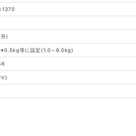
×1370
4升)
 ※0.5kg等に設定(1.0～6.0kg)
56
0V)