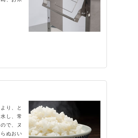
により、と
排水し、常
るので、ヌ
わらぬおい