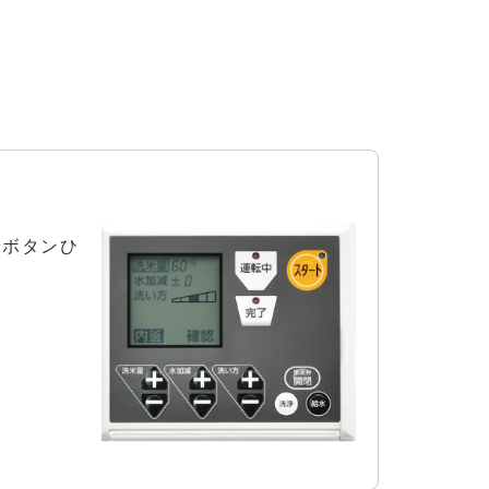
でボタンひ
。