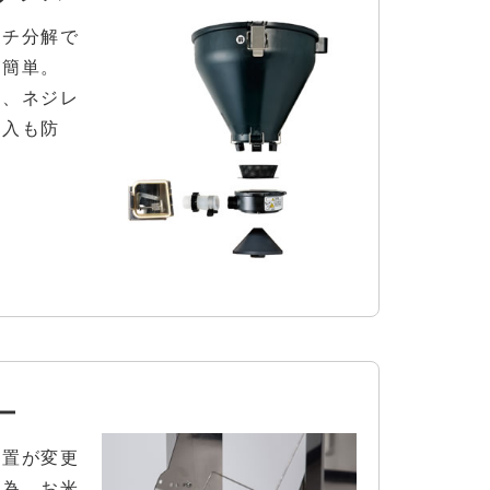
ッチ分解で
が簡単。
せ、ネジレ
混入も防
。
ー
位置が変更
の為、お米