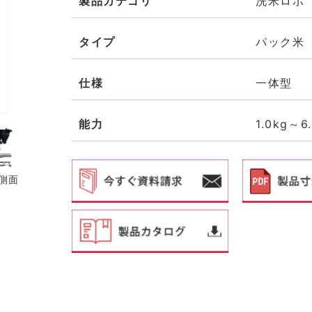
製品カテゴリ
洗米ロボ
タイプ
パック米
仕様
一体型
能力
1.0kg～6
側面