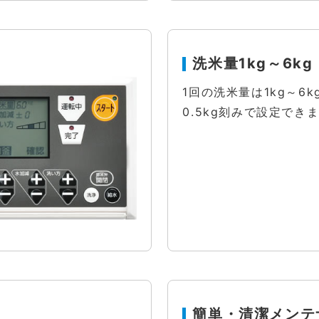
洗米量1kg～6kg
1回の洗米量は1kg～6
0.5kg刻みで設定でき
簡単・清潔メンテ